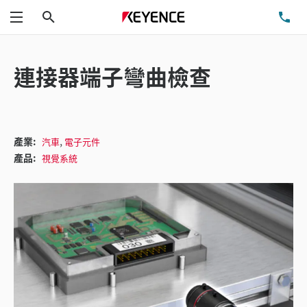
搜尋
洽
功能表
連接器端子彎曲檢查
,
產業:
汽車
電子元件
產品:
視覺系統