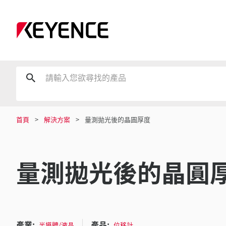
首頁
解決方案
量測拋光後的晶圓厚度
量測拋光後的晶圓
產業:
產品:
半導體/液晶
位移計