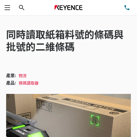
搜尋
洽
功能表
同時讀取紙箱料號的條碼與
批號的二維條碼
產業:
物流
產品:
條碼讀取器