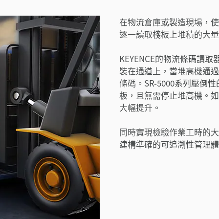
在物流倉庫或製造現場，使
逐一讀取棧板上堆積的大量
KEYENCE的物流條碼讀取
裝在通道上，當堆高機通過
條碼。SR-5000系列壓
板，且無需停止堆高機。如
大幅提升。
同時實現檢驗作業工時的大
建構準確的可追溯性管理體