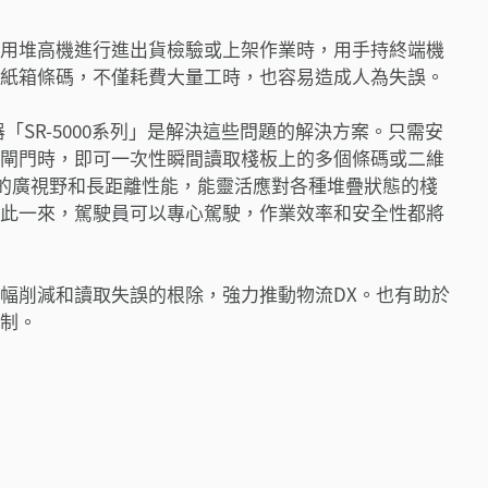
用堆高機進行進出貨檢驗或上架作業時，用手持終端機
紙箱條碼，不僅耗費大量工時，也容易造成人為失誤。
器「SR-5000系列」是解決這些問題的解決方案。只需安
閘門時，即可一次性瞬間讀取棧板上的多個條碼或二維
倒性的廣視野和長距離性能，能靈活應對各種堆疊狀態的棧
此一來，駕駛員可以專心駕駛，作業效率和安全性都將
幅削減和讀取失誤的根除，強力推動物流DX。也有助於
制。