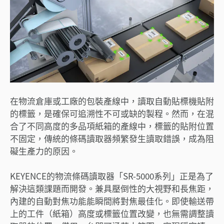
在物流倉庫或工廠的包裝產線中，讀取自動貼標機貼附
的標籤，是確保可追溯性不可或缺的製程。然而，在混
合了不同高度的多品項紙箱的產線中，標籤的貼附位置
不固定，傳統的條碼讀取器頻繁發生讀取錯誤，成為阻
礙生產力的原因。
KEYENCE的物流條碼讀取器「SR-5000系列」正是為了
解決這類課題而開發。兼具壓倒性的大視野和長焦距，
內建的自動對焦功能能瞬間將對焦最佳化。即使輸送帶
上的工件（紙箱）高度或標籤位置改變，也無需調整讀