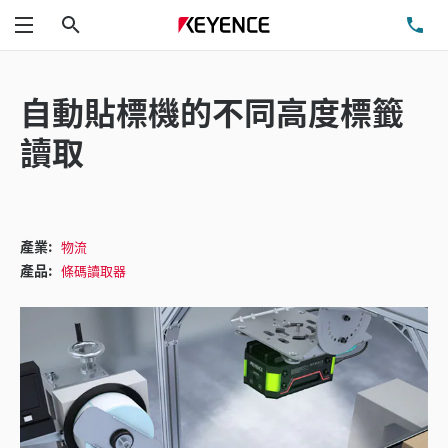
搜尋
洽
功能表
自動貼標機的不同高度標籤
讀取
產業:
物流
產品:
條碼讀取器