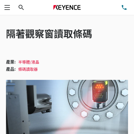
搜尋
洽
功能表
隔著觀察窗讀取條碼
產業:
半導體/液晶
產品:
條碼讀取器