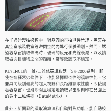
在半導體製造過程中，對晶圓的可追溯性管理，需要在
真空室或裝載室等密閉空間內進行個體識別。然而，透
過觀察窗讀取條碼時，玻璃的反光和光線衰減，以及讀
取器與目標物之間的距離，常導致讀取不穩定。
KEYENCE的一維/二維條碼讀取器「SR-2000系列」即
使在這種惡劣條件下，也能發揮壓倒性的讀取性能。它
兼具同級別最高的超大視野和長距離讀取性能，即使隔
著觀察窗，也能瞬間且穩定地讀取以雷射刻印在晶圓上
的微小二維條碼（DataMatrix）。
此外，新開發的讀取演算法和自動對焦功能，能自動校