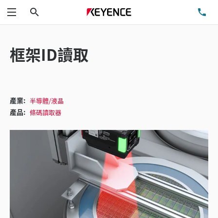
搜尋
洽
功能表
框架ID讀取
產業:
半導體/液晶
產品:
條碼讀取器