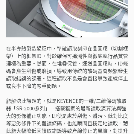
在半導體製造過程中，準確讀取刻印在晶圓環（切割框
架）上的框架ID，對於確保可追溯性與徹底執行品質管
理極為重要。然而，在堆疊保管、運送晶圓環時，ID條
碼會產生刮傷或磨損，導致用傳統的讀碼器會頻繁發生
讀取錯誤的課題。這種讀取不良是會直接導致產線停止
或良率下降的嚴重問題。
能解決此課題的，就是KEYENCE的一維/二維條碼讀取
器「SR-2000系列」。搭載獨家的最新讀取演算法與強
大的影像補正功能，即使是處於刮傷、髒污、低對比度
等惡劣條件下的難讀條碼，也能瞬間且穩定地讀取。藉
此能大幅降低因讀取錯誤導致產線停止的風險，對提升