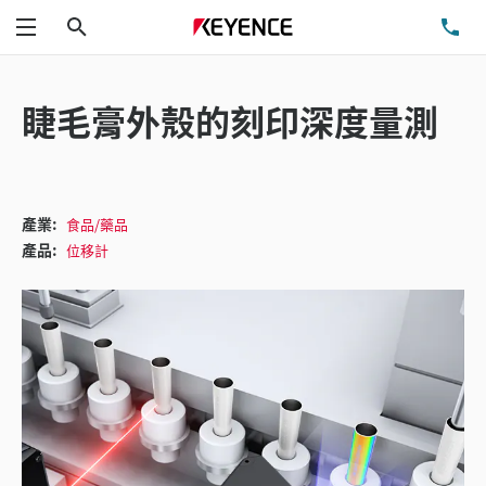
搜尋
洽
功能表
睫毛膏外殼的刻印深度量測
產業:
食品/藥品
產品:
位移計