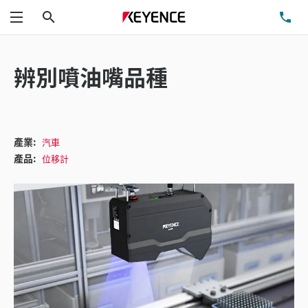
搜尋
洽
功能表
辨別噴油嘴品種
產業:
汽車
產品:
位移計