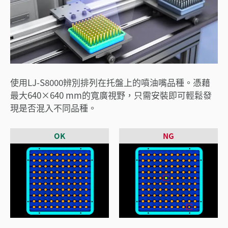
使用LJ-S8000辨別排列在托盤上的噴油嘴品種。憑藉
最大640×640 mm的寬廣視野，只需安裝即可輕鬆發
現是否混入不同品種。
OK
NG