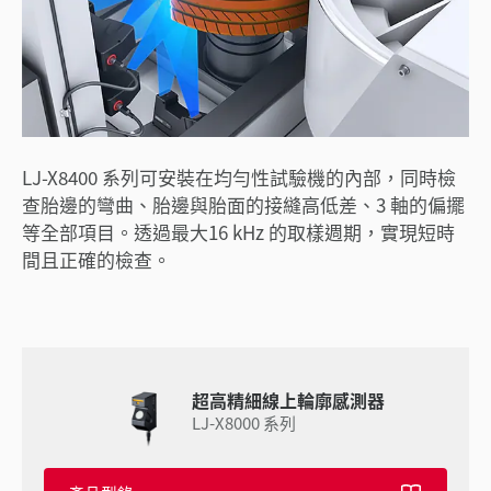
LJ-X8400 系列可安裝在均勻性試驗機的內部，同時檢
查胎邊的彎曲、胎邊與胎面的接縫高低差、3 軸的偏擺
等全部項目。透過最大16 kHz 的取樣週期，實現短時
間且正確的檢查。
超高精細線上輪廓感測器
LJ-X8000 系列