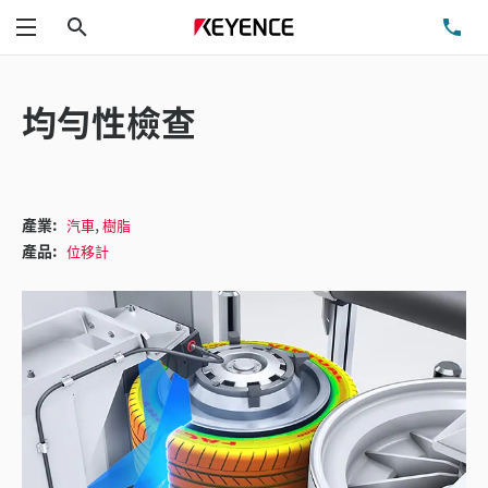
搜尋
洽
功能表
均勻性檢查
,
產業:
汽車
樹脂
產品:
位移計