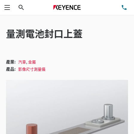
搜尋
洽
功能表
量測電池封口上蓋
,
產業:
汽車
金屬
產品:
影像尺寸測量儀