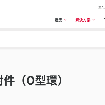
登入 
產品
解決方案
封件（O型環）