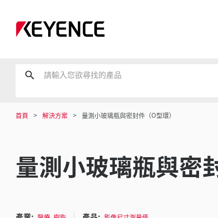
首頁
解決方案
量測小玻璃瓶與密封件（O型環）
量測小玻璃瓶與密
產業:
產品:
,
醫療
樹脂
影像尺寸測量儀