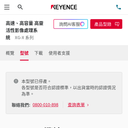
搜尋
洽
功能表
高速、高容量 高靈
詢問AI客服
產品型錄
活性影像處理系
統
XG-X 系列
概覽
型號
下載
使用者支援
本型號已停產。
各型號是否符合認證標準，以出貨當時的認證情況
為準。
0800-010-898
查詢表單
聯絡我們: