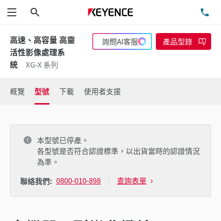
搜尋
洽
功能表
高速、高容量 高靈
詢問AI客服
產品型錄
活性影像處理系
統
XG-X 系列
概覽
型號
下載
使用者支援
本型號已停產。
各型號是否符合認證標準，以出貨當時的認證情況
為準。
0800-010-898
查詢表單
聯絡我們: