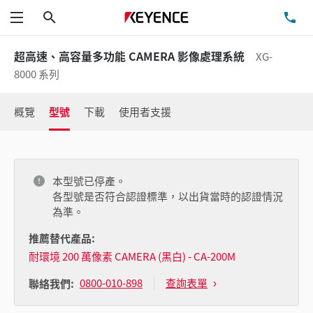
搜尋
洽
功能表
超高速、高容量多功能 CAMERA 影像處理系統
XG-
8000 系列
概覽
型號
下載
使用者支援
本型號已停產。
各型號是否符合認證標準，以出貨當時的認證情況
為準。
推薦替代產品:
耐環境 200 萬像素 CAMERA (黑白) - CA-200M
0800-010-898
查詢表單
聯絡我們: