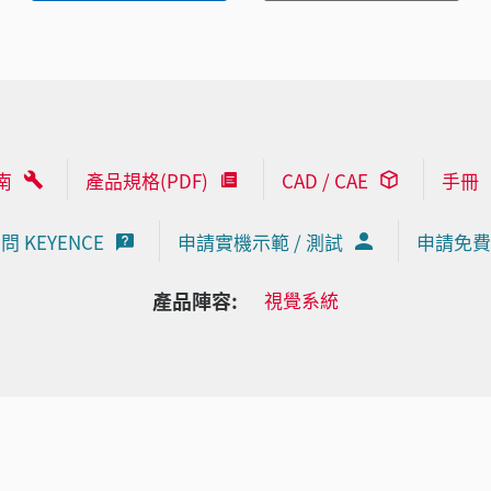
南
產品規格(PDF)
CAD / CAE
手冊
問 KEYENCE
申請實機示範 / 測試
申請免費
產品陣容:
視覺系統