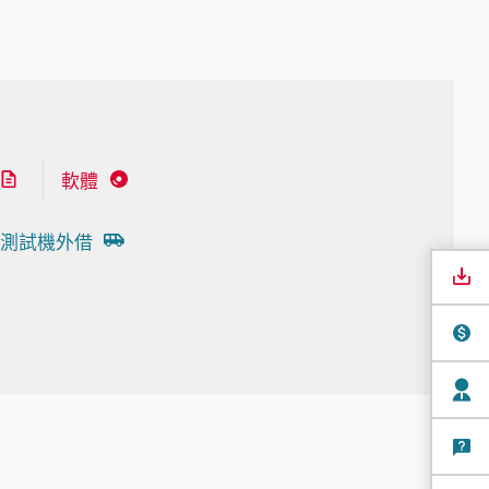
軟體
測試機外借