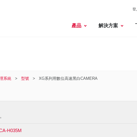
登
產品
解決方案
理系統
型號
XG系列用數位高速黑白CAMERA
。
CA-H035M