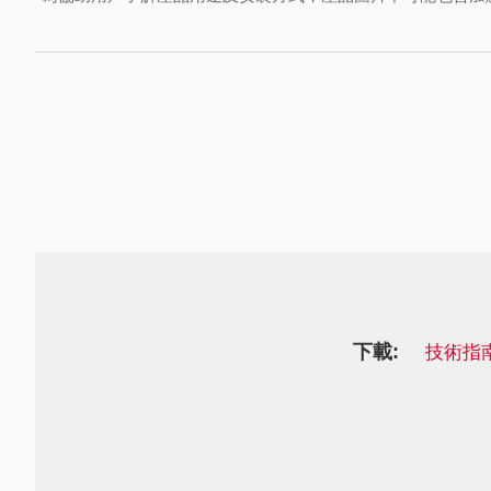
下載:
技術指