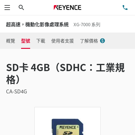
搜尋
洽
功能表
超高速，機動化影像處理系統
XG-7000 系列
概覽
型號
下載
使用者支援
了解價格
SD卡 4GB（SDHC：工業規
格）
CA-SD4G