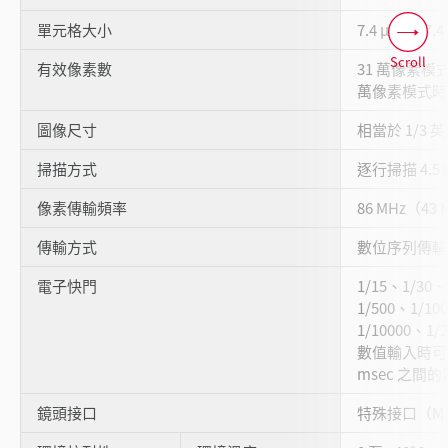
單元格大小
7.4 μm × 7.4
Scroll
有效像素數
31 萬像素模式時 
萬像素模式時 51
圖像尺寸
相當於 1/3 
掃描方式
逐行掃描 4.5 
像素傳輸頻率
86 MHz（43
傳輸方式
數位序列傳輸
電子快門
1/15、1/30、
1/500、1/10
1/10000、1/2
數值輸入時可設定 
msec 之間
鏡頭接口
特殊接口（M10.