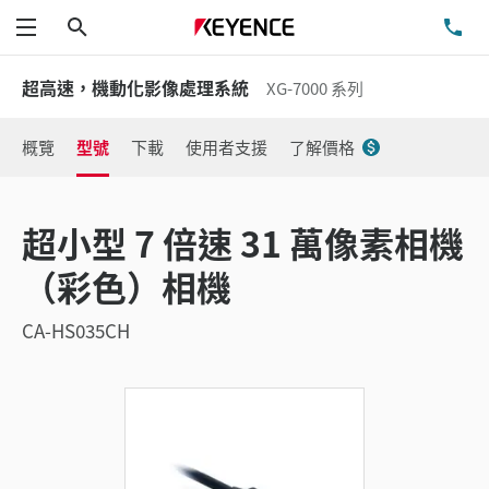
搜尋
洽
功能表
超高速，機動化影像處理系統
XG-7000 系列
概覽
型號
下載
使用者支援
了解價格
超小型 7 倍速 31 萬像素相機
（彩色）相機
CA-HS035CH