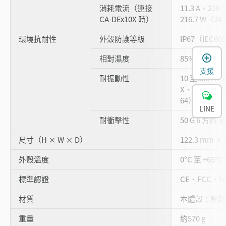
消耗電流（連接
11.3 A、216.
CA-DEx10X 時）
216.7 W（24
環境抗耐性
外殼防護等級
IP67（IEC60
相對濕度
85%Rh 以
支援
耐振動性
10 至500 Hz
X、Y、Z 方向 
64）
LINE
耐衝擊性
50 G 6 方向 
尺寸（H × W × D）
122.3 mm × 
外殼溫度
0°C 至 +65°C
標準認證
CE、FCC、N
材質
本體殼：壓
重量
約570 g