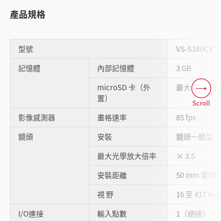
產品規格
型號
VS-S160CX
記憶體
內部記憶體
3 GB
*1
microSD 卡（外
最大64 GB
置）
Scroll
影像感測器
畫格速率
85 fps
鏡頭
安裝
鏡頭一體型
最大光學放大倍率
× 3.5
安裝距離
50 mm 至50
視 野
16 至 417 m
I/O連接
輸入點數
1（絕緣）