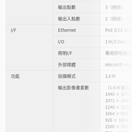
輸出點數
3（絕緣）
輸出入點數
2（絕緣）（
I/F
Ethernet
PoE IEEE 8
I/O
1 In/3 Out/
照明I/F
專用照明連接 I
外部媒體
microSD 卡
功能
拍攝模式
1.6 M
輸出影像畫素數
（1.6 M 模式
1440 × 1072
1072 × 1440
1248 × 1248
1664 × 928
928 × 1664
2160 × 720