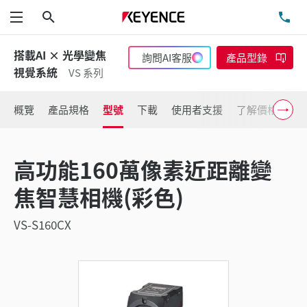
搜尋
洽
功能表
搭載AI × 光學變焦
詢問AI客服
產品型錄
視覺系統
VS 系列
概覽
產品規格
型號
下載
使用者支援
了解價格
高功能160萬像素近距離變
焦智慧相機(彩色)
VS-S160CX