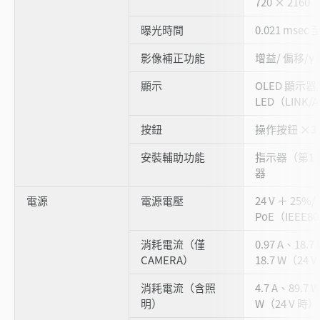
720 × 2160
曝光時間
0.021 msec 
影像補正功能
增益/ 偏移/γ 
顯示
OLED 顯示器/
LED（LINK
按鈕
操作按鈕 ×3
安裝輔助功能
指示器（第1
器
電源
電源電壓
24 V ＋ 25%/
PoE（IEEE8
消耗電流（僅
0.97 A、18.7
CAMERA）
18.7 W（24 
消耗電流（含照
4.7 A、89.7 
明）
W（24 V 時）