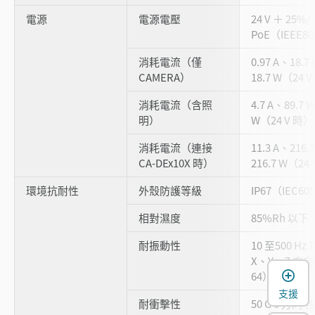
電源
電源電壓
24 V ＋ 25%/
PoE（IEEE8
消耗電流（僅
0.97 A、18.7
CAMERA）
18.7 W（24 
消耗電流（含照
4.7 A、89.7 
明）
W（24 V 時）
消耗電流（連接
11.3 A、216.
CA-DEx10X 時）
216.7 W（24
環境抗耐性
外殼防護等級
IP67（IEC60
相對濕度
85%Rh 以
耐振動性
10 至500 Hz
X、Y、Z 方向 
64）
支援
耐衝擊性
50 G 6 方向 