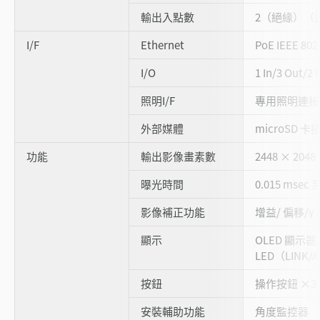
輸出入點數
2（絕緣）（
I/F
Ethernet
PoE IEEE 8
I/O
1 In/3 Out/
照明I/F
專用照明連接 I
外部媒體
microSD 卡
功能
輸出影像畫素數
2448 × 2048
曝光時間
0.015 msec 
影像補正功能
增益/ 偏移/γ 
顯示
OLED 顯示器/
LED（LINK
按鈕
操作按鈕 ×3
安裝輔助功能
角度監控器