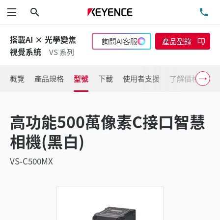
搜尋
洽
功能表
搭載AI × 光學變焦
詢問AI客服
產品型錄
視覺系統
VS 系列
概覽
產品規格
型號
下載
使用者支援
了解價格
高功能500萬像素C接口智慧
相機(黑白)
VS-C500MX