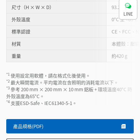
尺寸（H × W × D）
93.2 mm × 
LINE
外殼溫度
0°C 至 +65°C
標準認證
CE、FCC、N
材質
本體殼：壓
重量
約420 g
*1
使用設定用軟體，請在格式化後使用。
*2
最大瞬間電流。平均電流在含照明的消耗電流以下。
*3
參考 200 mm × 200 mm × 10 mm 鋁板 + 環境溫度40°C 時
外殼溫度為65°C。
*4
支援ESD-Safe、IEC61340-5-1。
產品規格(PDF)