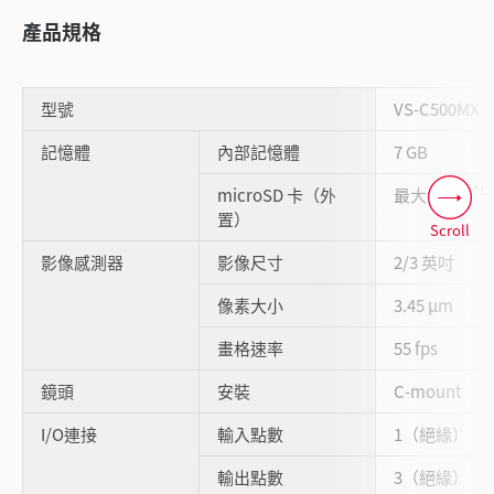
產品規格
型號
VS-C500MX
記憶體
內部記憶體
7 GB
*1
microSD 卡（外
最大64 GB
置）
Scroll
影像感測器
影像尺寸
2/3 英吋
像素大小
3.45 μm
畫格速率
55 fps
鏡頭
安裝
C-mount
I/O連接
輸入點數
1（絕緣）
輸出點數
3（絕緣）