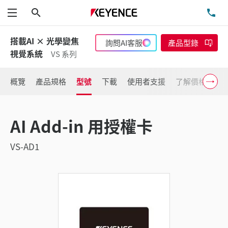
搜尋
洽
功能表
搭載AI × 光學變焦
詢問AI客服
產品型錄
視覺系統
VS 系列
概覽
產品規格
型號
下載
使用者支援
了解價格
AI Add-in 用授權卡
VS-AD1