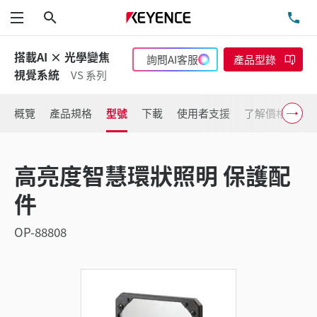
搜尋
洽
功能表
搭載AI × 光學變焦
詢問AI客服
產品型錄
視覺系統
VS 系列
概覽
產品規格
型號
下載
使用者支援
了解價格
高亮度智慧環狀照明 保護配
件
OP-88808