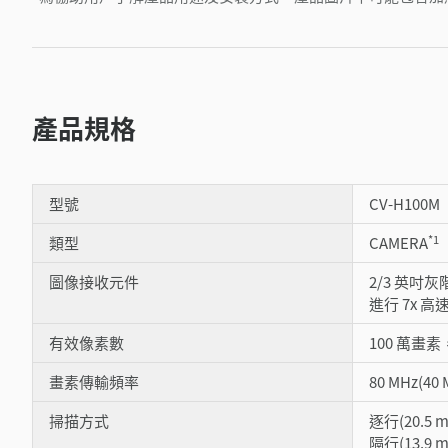
產品規格
型號
CV-H100M
*1
類型
CAMERA
圖像接收元件
2/3 英吋灰
進行 7x 高速
有效像素數
100 萬畫素，
畫素傳輸頻率
80 MHz(40 M
掃描方式
逐行(20.5 m
隔行(13.9 m