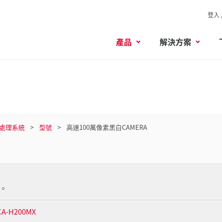
登入 
產品
解決方案
像處理系統
型號
高速100萬像素黑白CAMERA
。
A-H200MX