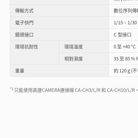
傳輸方式
數位序列傳
電子快門
1/15、1/3
鏡頭接口
C 型接口
環境抗耐性
環境溫度
0 至 +40 °C
相對濕度
35 至 85 %
重量
約 120 g 
*1
只能使用高速CAMERA連接線 CA-CH3/L/R 和 CA-CH10/L/R