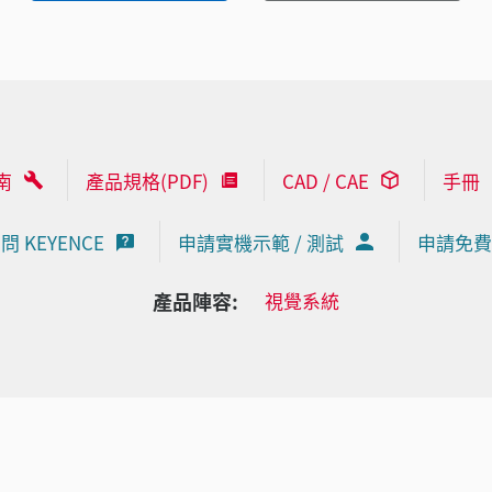
南
產品規格(PDF)
CAD / CAE
手冊
問 KEYENCE
申請實機示範 / 測試
申請免費
產品陣容:
視覺系統