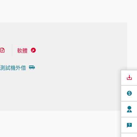
軟體
測試機外借