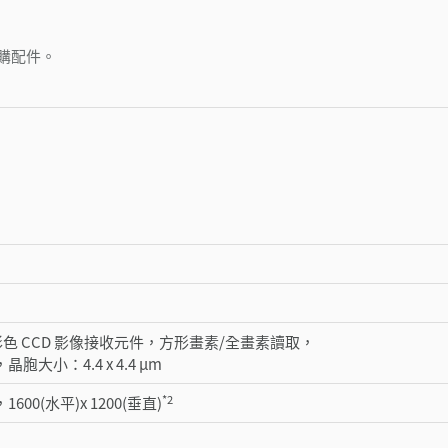
購配件。
英吋彩色 CCD 影像接收元件，方形畫素/全畫素讀取，
晶胞大小：4.4 x 4.4 µm
*2
1600(水平)x 1200(垂直)