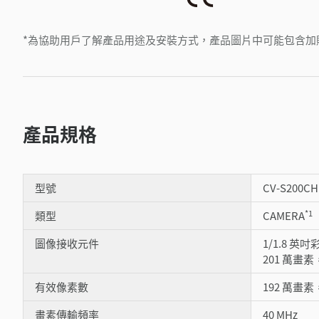
*為協助用戶了解產品用途及安裝方式，產品圖片中可能包含加
產品規格
型號
CV-S200CH
*1
類型
CAMERA
圖像接收元件
1/1.8 
201 萬畫素，
有效像素數
192 萬畫素，
畫素傳輸頻率
40 MHz