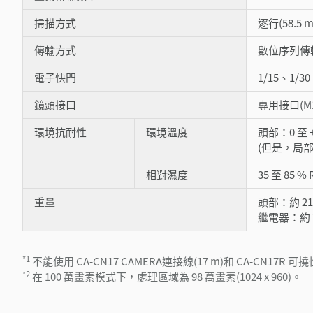
掃描方式
逐行(58.5 
傳輸方式
數位序列傳
電子快門
1/15、1/3
鏡頭接口
專用接口(M15
環境抗耐性
環境溫度
頭部：0 至 +
(但是，局部最
相對濕度
35 至 85 %
重量
頭部：約 2
繼電器：約 7
*1
不能使用 CA-CN17 CAMERA連接線(17 m)和 CA-CN17R 可
*2
在 100 萬畫素模式下，處理區域為 98 萬畫素(1024 x 960)。