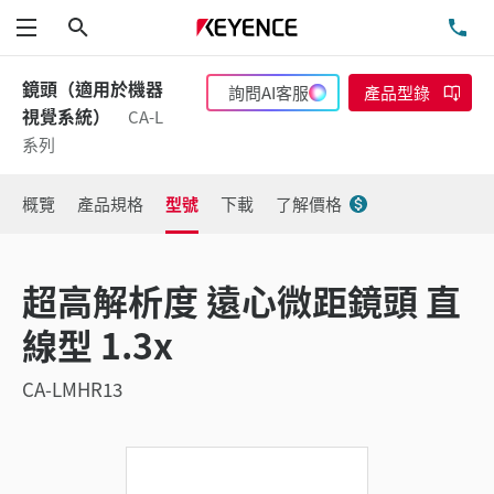
搜尋
洽
功能表
鏡頭（適用於機器
詢問AI客服
產品型錄
視覺系統）
CA-L
系列
概覽
產品規格
型號
下載
了解價格
超高解析度 遠心微距鏡頭 直
線型 1.3x
CA-LMHR13