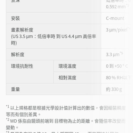
*3
0.592 mm
安裝
C-mount
*4
畫素解析度
3 µm/pixel
(US 3.5 µm：低倍率時 到 US 4.4 µm 高倍率
時)
*5
解析度
3.3 µm
環境抗耐性
環境溫度
0 到 +50 ° C
相對濕度
80 % RH以下
重量
約 330 g
*1
以上規格都是根據光學設計值計算出的數值，會因組裝精度
等而有個別差異。
*2
WD 係指由鏡頭前端到 目標物為止的距離。會隨倍率改變而
變動。
*3