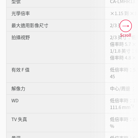
型號
CA-LMHR13
光學倍率
×1.15 到 ×1.
最大適用影像尺寸
2/3 英寸
Scroll
拍攝視野
2/3 英寸：低倍
倍率時 5.7 × 
1/1.8 英寸：
倍率時 4.8 × 
有效 F 值
低倍率時：5.7
45
解像力
中心/周邊 ： 
WD
低倍率時：11
*2
111.6 mm
TV 失真
低倍率時：0.0
%
景深
低倍率時：0.