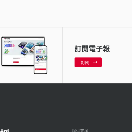
訂閱電子報
訂閱
提供支援