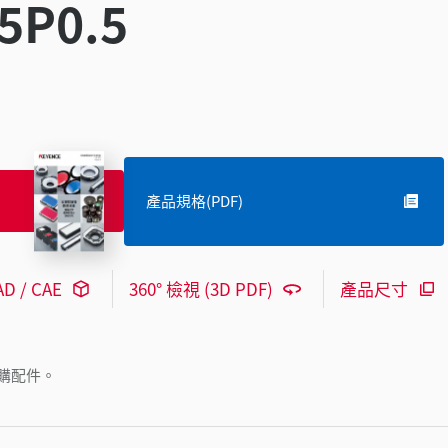
P0.5
產品規格(PDF)
AD / CAE
360° 檢視 (3D PDF)
產品尺寸
購配件。