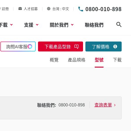
0800-010-898
/ 註冊
人才招募
台灣
中文
下載
支援
關於我們
聯絡我們
搜尋
詢問AI客服
下載產品型錄
了解價格
概覽
產品規格
型號
下載
0800-010-898
查詢表單
聯絡我們: