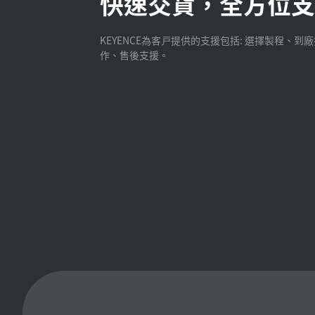
快速交貨，全方位支
KEYENCE為客戸提供的支援包括: 選擇製程、到
作、售後支援。