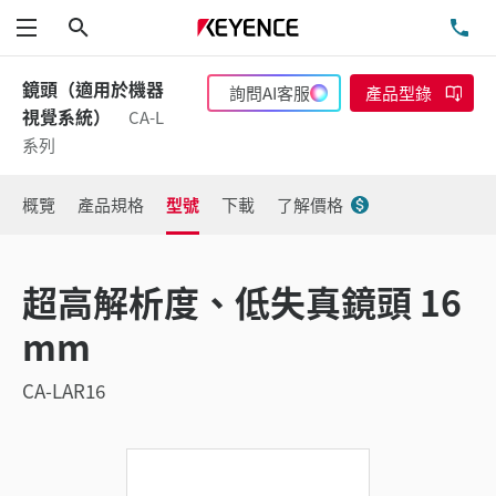
搜尋
洽
功能表
鏡頭（適用於機器
詢問AI客服
產品型錄
視覺系統）
CA-L
系列
概覽
產品規格
型號
下載
了解價格
超高解析度、低失真鏡頭 16
mm
CA-LAR16