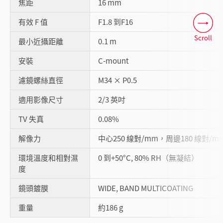
焦距
16 mm
有效 F 值
F1.8 到F16
Scroll
最小近攝距離
0.1 m
安裝
C-mount
濾鏡螺絲直徑
M34 × P0.5
適用影像尺寸
2/3 英吋
TV 失真
0.08%
解像力
中心250 線對/mm，周邊180 線對/m
環境溫度和相對濕
0 到+50°C, 80% RH（無凝結）
度
鏡頭鍍膜
WIDE, BAND MULTICOATING
重量
約186 g