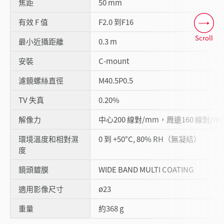
焦距
50 mm
有效 F 值
F2.0 到F16
Scroll
最小近攝距離
0.3 m
安裝
C-mount
濾鏡螺絲直徑
M40.5P0.5
TV 失真
0.20%
解像力
中心200 線對/mm，周邊160 線對/m
環境溫度和相對濕
0 到 +50°C, 80% RH（無凝結）
度
鏡頭鍍膜
WIDE BAND MULTI COATING
適用影像尺寸
ø23
重量
約368 g