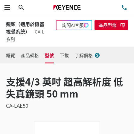
搜尋
洽
功能表
鏡頭（適用於機器
詢問AI客服
產品型錄
視覺系統）
CA-L
系列
概覽
產品規格
型號
下載
了解價格
支援4/3 英吋 超高解析度 低
失真鏡頭 50 mm
CA-LAE50