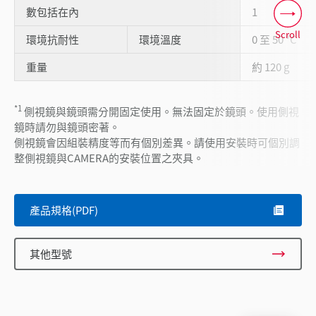
數包括在內
1
Scroll
環境抗耐性
環境溫度
0 至 50 °C
重量
約 120 g
*1
側視鏡與鏡頭需分開固定使用。無法固定於鏡頭。使用側視
鏡時請勿與鏡頭密著。
側視鏡會因組裝精度等而有個別差異。請使用安裝時可個別調
整側視鏡與CAMERA的安裝位置之夾具。
產品規格(PDF)
其他型號