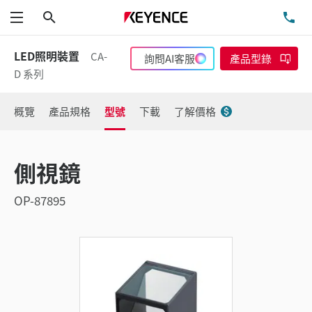
搜尋
洽
功能表
LED照明裝置
CA-
詢問AI客服
產品型錄
D 系列
概覽
產品規格
型號
下載
了解價格
側視鏡
OP-87895