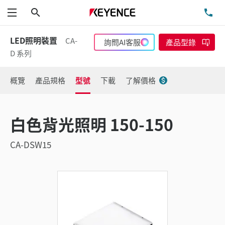
搜尋
洽
功能表
LED照明裝置
CA-
詢問AI客服
產品型錄
D 系列
概覽
產品規格
型號
下載
了解價格
白色背光照明 150-150
CA-DSW15