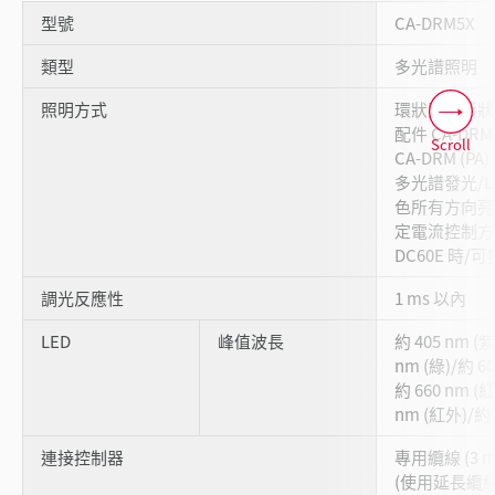
型號
CA-DRM5X
類型
多光譜照明
照明方式
環狀照明形狀
配件 CA-DR
Scroll
CA-DRM (PA
多光譜發光/Lu
色所有方向亮
定電流控制方式 (
DC60E 時
調光反應性
1 ms 以內
LED
峰值波長
約 405 nm (紫
nm (綠)/約 60
約 660 nm (紅
nm (紅外)/約 
連接控制器
專用纜線 (3 m
(使用延長纜