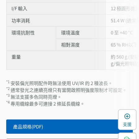
I/F 輸入
12 極圓形連接
功率消耗
51.4 W (通
環境抗耐性
環境溫度
0 至 +40 °C
相對濕度
65 % RH以下
重量
約 560 g (
g/偏光照明配件時
*1
安裝偏光照明配件時無法使用 UV/IR 的 2 種波長。
*2
通常發光之連續亮燈只有當開啟照明強度限制才可設定。
*3
無法支援多色同時亮燈。
*4
專用纜線最多可連接 2 條延長纜線。
支援
產品規格(PDF)