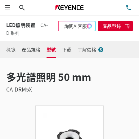
搜尋
洽
功能表
LED照明裝置
CA-
詢問AI客服
產品型錄
D 系列
概覽
產品規格
型號
下載
了解價格
多光譜照明 50 mm
CA-DRM5X