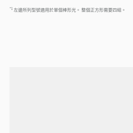
*1
左邊所列型號適用於單個棒形光。 整個正方形需要四組。