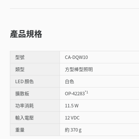
產品規格
型號
CA-DQW10
類型
方型棒型照明
LED 顏色
白色
*1
擴散板
OP-42283
功率消耗
11.5 W
輸入電壓
12 VDC
重量
約 370 g