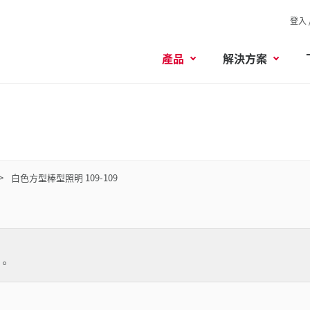
登入 
產品
解決方案
白色方型棒型照明 109-109
。