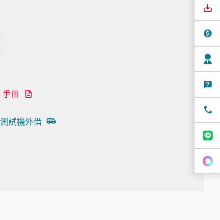
手冊
測試機外借