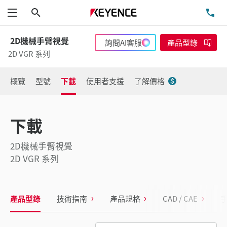
搜尋
洽
功能表
2D機械手臂視覺
詢問AI客服
產品型錄
2D VGR 系列
概覽
型號
下載
使用者支援
了解價格
下載
2D機械手臂視覺
2D VGR 系列
產品型錄
技術指南
產品規格
CAD / CAE