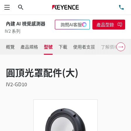
搜尋
洽
功能表
內建 AI 視覺感測器
詢問AI客服
產品型錄
IV2 系列
概覽
產品規格
型號
下載
使用者支援
了解價格
圓頂光罩配件(大)
IV2-GD10