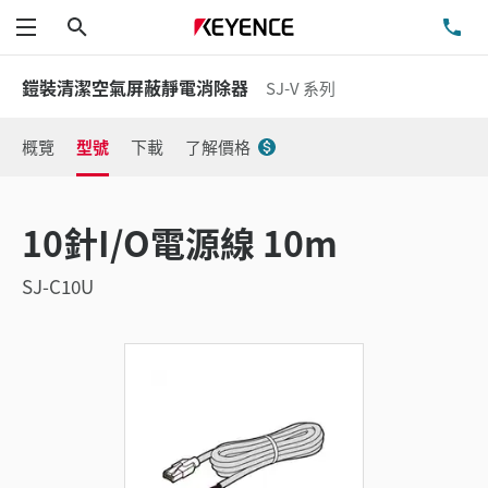
搜尋
洽
功能表
鎧裝清潔空氣屏蔽靜電消除器
SJ-V 系列
概覽
型號
下載
了解價格
10針I/O電源線 10m
SJ-C10U