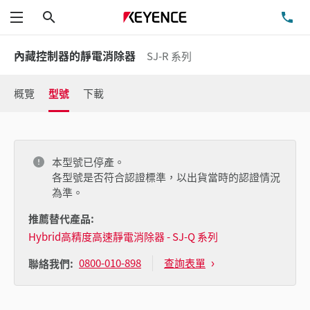
搜尋
洽
功能表
內藏控制器的靜電消除器
SJ-R 系列
概覽
型號
下載
本型號已停產。
各型號是否符合認證標準，以出貨當時的認證情況
為準。
推薦替代產品:
Hybrid高精度高速靜電消除器 - SJ-Q 系列
0800-010-898
查詢表單
聯絡我們: