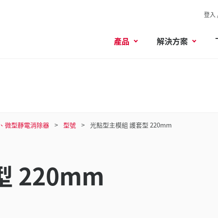
登入 
產品
解決方案
、微型靜電消除器
型號
光點型主模組 護套型 220mm
 220mm