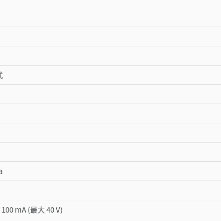
式
a
00 mA (最大 40 V)