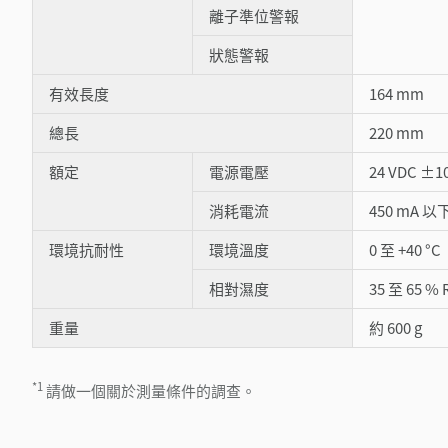
離子準位警報
狀態警報
有效長度
164 mm
總長
220 mm
額定
電源電壓
24 VDC ±1
消耗電流
450 mA 以
環境抗耐性
環境溫度
0 至 +40 °C
相對濕度
35 至 65 %
重量
約 600 g
*1
請做一個關於測量條件的調查。