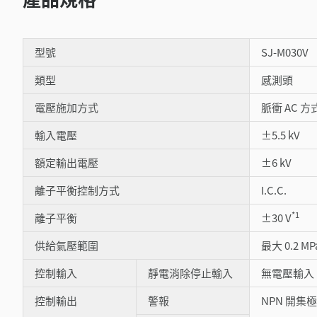
型號
SJ-M030V
類型
感測頭
電壓施加方式
脈衝 AC 方
輸入電壓
±5.5 kV
額定輸出電壓
±6 kV
離子平衡控制方式
I.C.C.
*1
離子平衡
±30 V
供給氣壓範圍
最大 0.2 MP
控制輸入
靜電消除停止輸入
無電壓輸入
控制輸出
警報
NPN 開集極 1