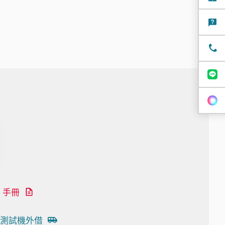
手冊
測試機外借