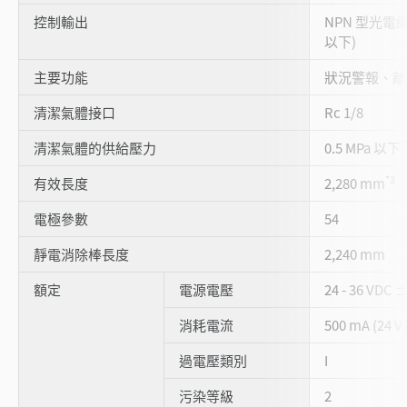
控制輸出
NPN 型光電繼電
以下)
主要功能
狀況警報、離
清潔氣體接口
Rc 1/8
*
清潔氣體的供給壓力
0.5 MPa 以下
*3
有效長度
2,280 mm
電極參數
54
靜電消除棒長度
2,240 mm
額定
電源電壓
24 - 36 VDC 
消耗電流
500 mA (24 V
過電壓類別
I
污染等級
2