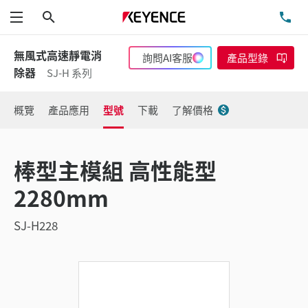
搜尋
洽
功能表
無風式高速靜電消
詢問AI客服
產品型錄
除器
SJ-H 系列
概覽
產品應用
型號
下載
了解價格
棒型主模組 高性能型
2280mm
SJ-H228