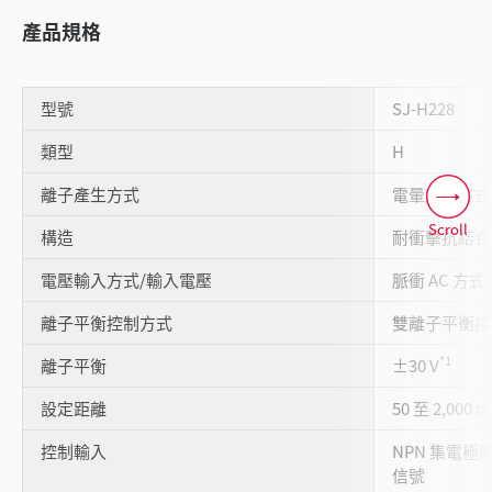
產品規格
型號
SJ-H228
類型
H
離子產生方式
電暈放電方式
Scroll
構造
耐衝擊抗結合
電壓輸入方式/輸入電壓
脈衝 AC 方式/±
離子平衡控制方式
雙離子平衡控
*1
離子平衡
±30 V
設定距離
50 至 2,000 
控制輸入
NPN 集電
信號