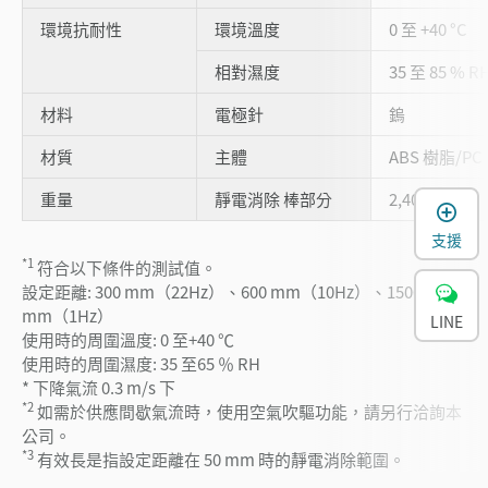
環境抗耐性
環境溫度
0 至 +40 °C
相對濕度
35 至 85 % 
材料
電極針
鎢
材質
主體
ABS 樹脂/PC
重量
靜電消除 棒部分
2,400 g
支援
*1
符合以下條件的測試值。
設定距離: 300 mm（22Hz）、600 mm（10Hz）、1500
mm（1Hz）
LINE
使用時的周圍溫度: 0 至+40 ℃
使用時的周圍濕度: 35 至65 ％ RH
* 下降氣流 0.3 m/s 下
*2
如需於供應間歇氣流時，使用空氣吹驅功能，請另行洽詢本
公司。
*3
有效長是指設定距離在 50 mm 時的靜電消除範圍。