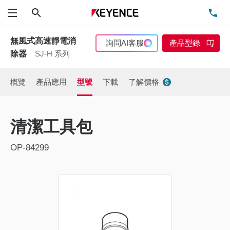
搜尋
洽
功能表
無風式高速靜電消
詢問AI客服
產品型錄
除器
SJ-H 系列
概覽
產品應用
型號
下載
了解價格
清潔工具包
OP-84299