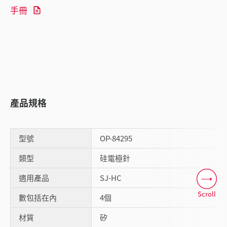
手冊
產品規格
型號
OP-84295
類型
硅電極針
適用產品
SJ-HC
Scroll
數包括在內
4個
材質
矽