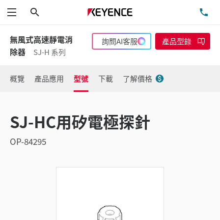
搜尋
洽
功能表
無風式高速靜電消
詢問AI客服
產品型錄
除器
SJ-H 系列
概覽
產品應用
型號
下載
了解價格
SJ-HC用矽電極探針
OP-84295