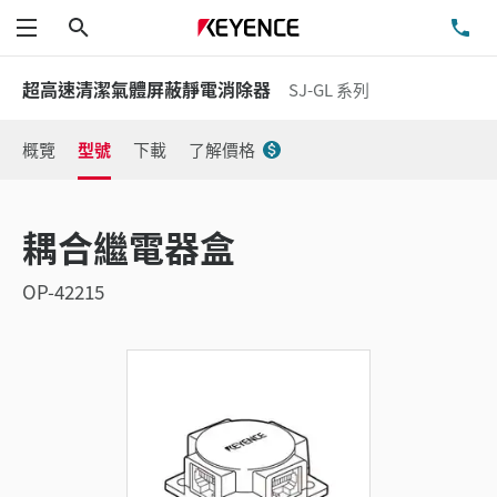
搜尋
洽
功能表
超高速清潔氣體屏蔽靜電消除器
SJ-GL 系列
概覽
型號
下載
了解價格
耦合繼電器盒
OP-42215