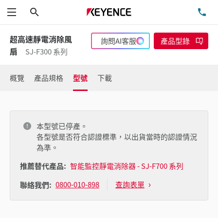
搜尋
洽
功能表
超高速靜電消除風
詢問AI客服
產品型錄
扇
SJ-F300 系列
概覽
產品規格
型號
下載
本型號已停產。
各型號是否符合認證標準，以出貨當時的認證情況
為準。
推薦替代產品:
智能監控靜電消除器 - SJ-F700 系列
0800-010-898
查詢表單
聯絡我們: