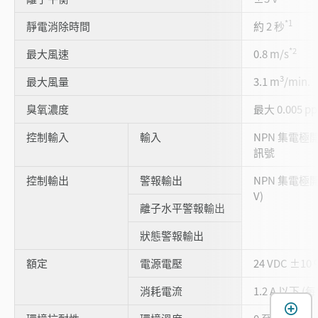
*1
靜電消除時間
約 2 秒
*2
最大風速
0.8 m/s
3
最大風量
3.1 m
/min.
臭氧濃度
最大 0.005 p
控制輸入
輸入
NPN 集電
訊號
控制輸出
警報輸出
NPN 集電極開
V)
離子水平警報輸出
狀態警報輸出
額定
電源電壓
24 VDC ±10 
消耗電流
1.2 A 以下 