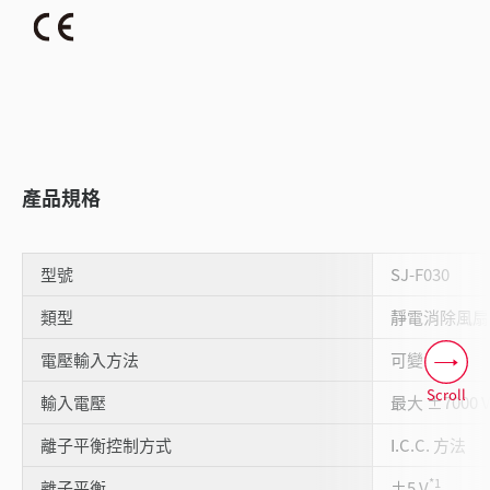
產品規格
型號
SJ-F030
類型
靜電消除風扇
電壓輸入方法
可變 DC
Scroll
輸入電壓
最大 ±7000 
離子平衡控制方式
I.C.C. 方法
*1
離子平衡
±5 V