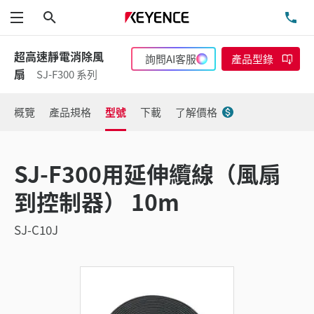
搜尋
洽
功能表
超高速靜電消除風
詢問AI客服
產品型錄
扇
SJ-F300 系列
概覽
產品規格
型號
下載
了解價格
SJ-F300用延伸纜線（風扇
到控制器） 10m
SJ-C10J