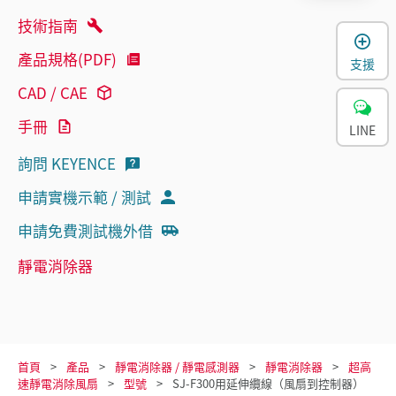
技術指南
產品規格(PDF)
支援
CAD / CAE
手冊
LINE
詢問 KEYENCE
申請實機示範 / 測試
申請免費測試機外借
靜電消除器
首頁
產品
靜電消除器 / 靜電感測器
靜電消除器
超高
速靜電消除風扇
型號
SJ-F300用延伸纜線（風扇到控制器）