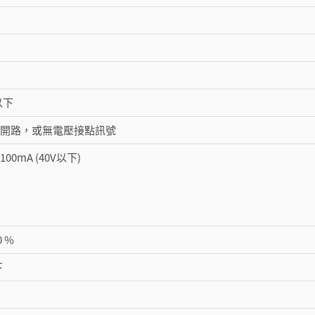
以下
電極開路，或無電壓接點訊號
00mA (40V以下)
0 %
下