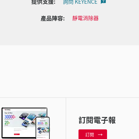
提供支援:
詢問 KEYENCE
產品陣容:
靜電消除器
訂閱電子報
訂閱