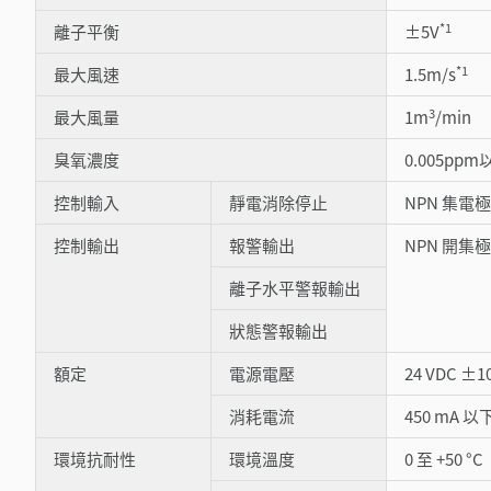
*1
離子平衡
±5V
*1
最大風速
1.5m/s
3
最大風量
1m
/min
臭氧濃度
0.005ppm
控制輸入
靜電消除停止
NPN 集
控制輸出
報警輸出
NPN 開集極1
離子水平警報輸出
狀態警報輸出
額定
電源電壓
24 VDC ±1
消耗電流
450 mA 以
環境抗耐性
環境溫度
0 至 +50 °C