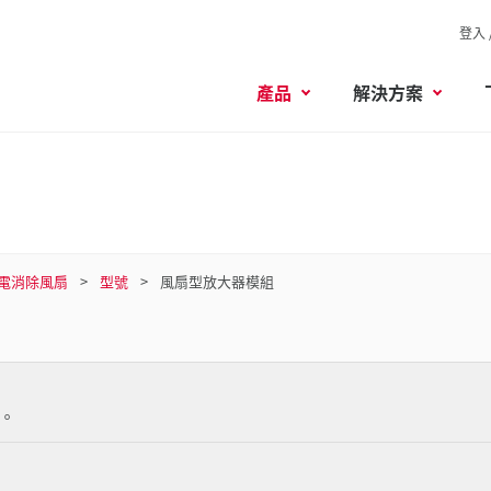
登入 
產品
解決方案
電消除風扇
型號
風扇型放大器模組
。