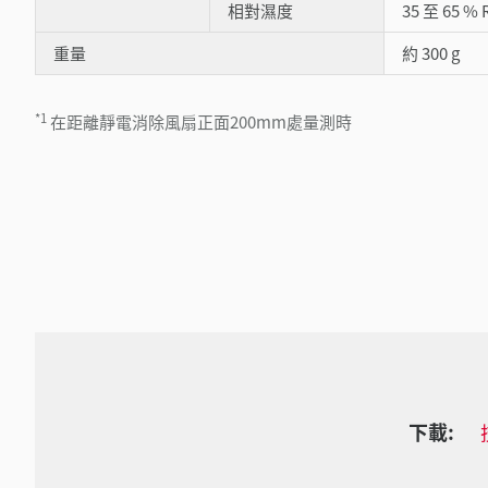
相對濕度
35 至 65 %
重量
約 300 g
*1
在距離靜電消除風扇正面200mm處量測時
下載: