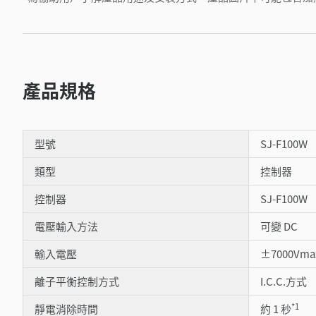
產品規格
型號
SJ-F100W
類型
控制器
控制器
SJ-F100W
電壓輸入方法
可變 DC
輸入電壓
±7000Vma
離子平衡控制方式
I.C.C.方式
*1
靜電消除時間
約 1 秒