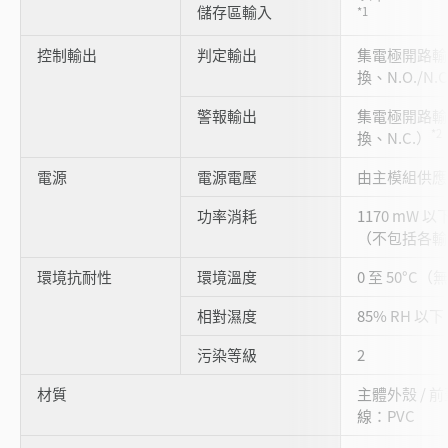
儲存區輸入
*1
控制輸出
判定輸出
集電極開路輸出
換、N.O./N
警報輸出
集電極開路輸出
*2
換、N.C.）
電源
電源電壓
由主模組供
功率消耗
1170 mW 以
（不包括各
環境抗耐性
環境溫度
0 至 50°
相對濕度
85% RH 
污染等級
2
材質
主體外殼 / 
線：PVC