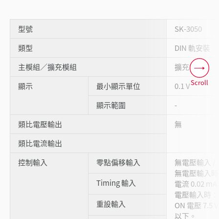
型號
SK-3050
類型
DIN 軌安裝
主模組／擴充模組
擴充模組
Scroll
顯示
最小顯示單位
0.1 V
顯示範圍
-
類比電壓輸出
無
類比電流輸出
控制輸入
零點偏移輸入
無電壓輸入 /
無電壓輸入時：O
Timing 輸入
電流 0.02 m
電壓輸入時：輸
重設輸入
ON 電壓 7.5 
以下。