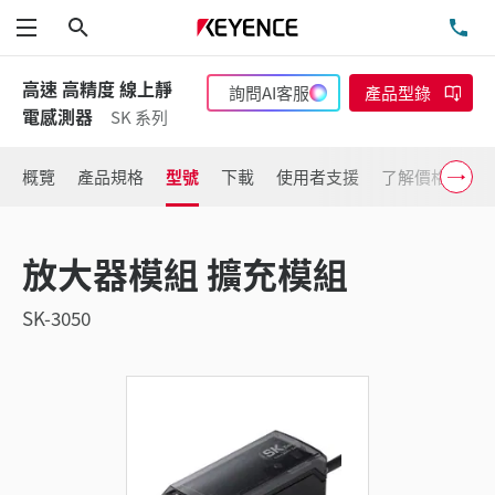
搜尋
洽
功能表
高速 高精度 線上靜
詢問AI客服
產品型錄
電感測器
SK 系列
概覽
產品規格
型號
下載
使用者支援
了解價格
放大器模組 擴充模組
SK-3050