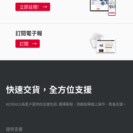
立即註冊!
訂閱電子報
訂閱
快速交貨，全方位支援
KEYENCE為客戸提供的支援包括: 選擇製程、到廠指導線上操作、售後支援。
提供支援