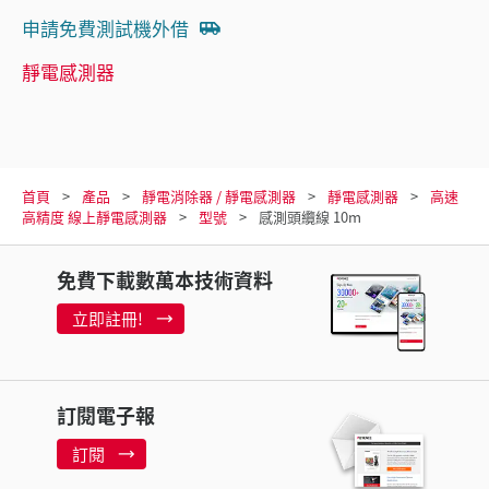
申請免費測試機外借
靜電感測器
首頁
產品
靜電消除器 / 靜電感測器
靜電感測器
高速
高精度 線上靜電感測器
型號
感測頭纜線 10m
免費下載數萬本技術資料
立即註冊!
訂閱電子報
訂閱