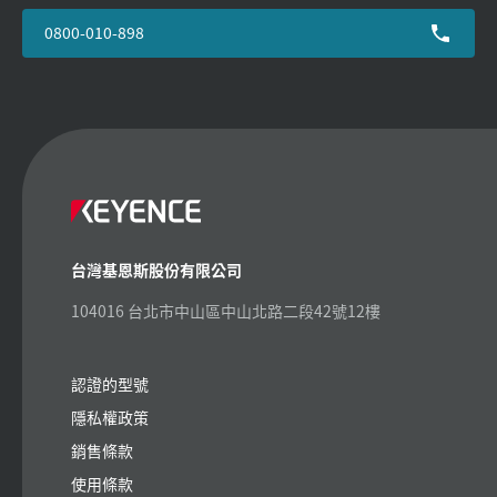
0800-010-898
台灣基恩斯股份有限公司
104016 台北市中山區中山北路二段42號12樓
認證的型號
隱私權政策
銷售條款
使用條款